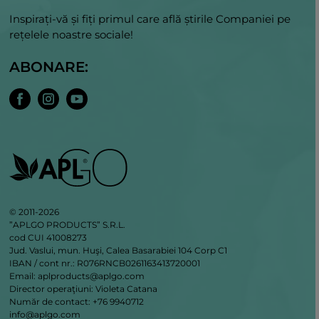
Inspirați-vă și fiți primul care află știrile Companiei pe
rețelele noastre sociale!
ABONARE:
© 2011-2026
”APLGO PRODUCTS” S.R.L.
cod CUI 41008273
Jud. Vaslui, mun. Huşi, Calea Basarabiei 104 Corp C1
IBAN / cont nr.: R076RNCB0261163413720001
Email: aplproducts@aplgo.com
Director operaţiuni: Violeta Сatana
Număr de contact: +76 9940712
info@aplgo.com