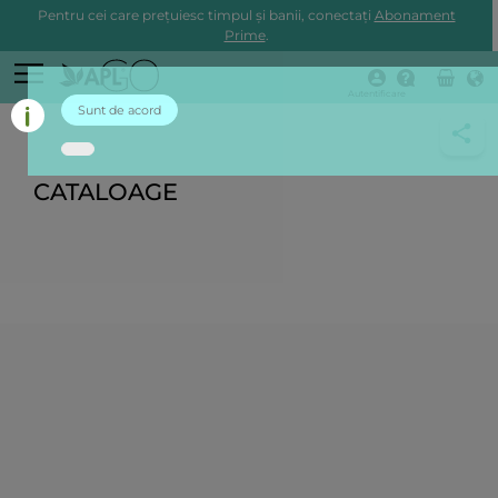
Pentru cei care prețuiesc timpul și banii, conectați
Abonament
Prime
.
Autentificare
Sunt de acord
CATALOAGE